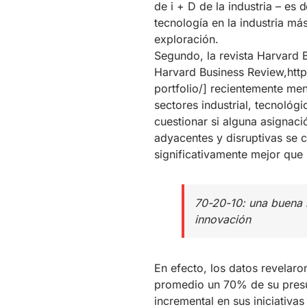
de i + D de la industria – es 
tecnología en la industria má
exploración.
Segundo, la revista Harvard B
Harvard Business Review,htt
portfolio/] recientemente me
sectores industrial, tecnológ
cuestionar si alguna asignació
adyacentes y disruptivas se 
significativamente mejor que s
70-20-10: una buena r
innovación
En efecto, los datos revelar
promedio un 70% de su presu
incremental en sus iniciativa