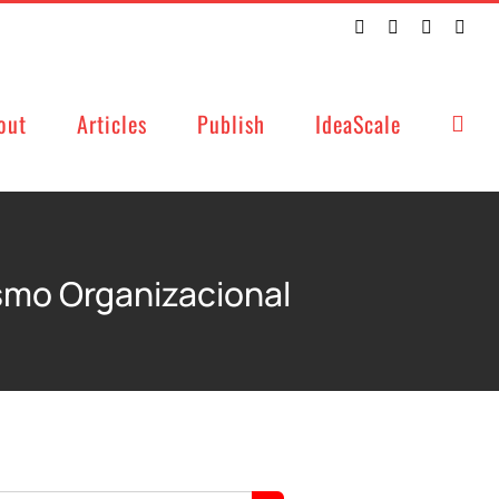
Twitter
Facebook
LinkedIn
Emai
out
Articles
Publish
IdeaScale
ismo Organizacional