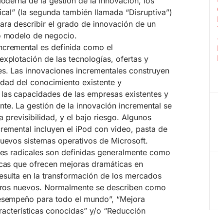
moderna de la gestión de la innovación, los
ical” (la segunda también llamada “Disruptiva”)
ra describir el grado de innovación de un
o modelo de negocio.
ncremental es definida como el
xplotación de las tecnologías, ofertas y
s. Las innovaciones incrementales construyen
lidad del conocimiento existente y
las capacidades de las empresas existentes y
te. La gestión de la innovación incremental se
la previsibilidad, y el bajo riesgo. Algunos
remental incluyen el iPod con video, pasta de
nuevos sistemas operativos de Microsoft.
ones radicales son definidas generalmente como
icas que ofrecen mejoras dramáticas en
esulta en la transformación de los mercados
otros nuevos. Normalmente se describen como
desempeño para todo el mundo”, “Mejora
características conocidas” y/o “Reducción