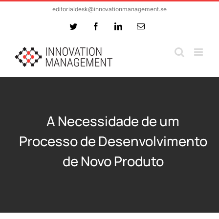
Skip
editorialdesk@innovationmanagement.se
to
Twitter
Facebook
LinkedIn
Email
content
A Necessidade de um
Processo de Desenvolvimento
de Novo Produto