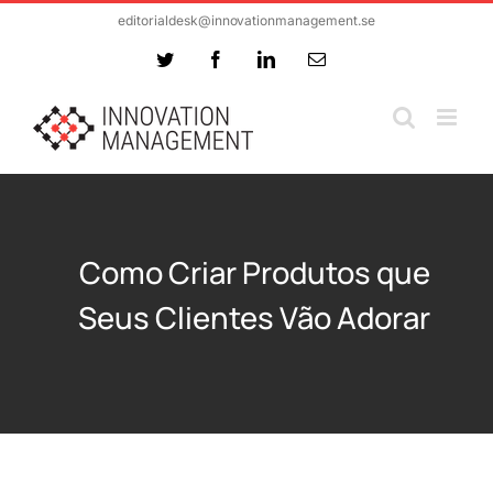
Skip
editorialdesk@innovationmanagement.se
to
Twitter
Facebook
LinkedIn
Email
content
Como Criar Produtos que
Seus Clientes Vão Adorar