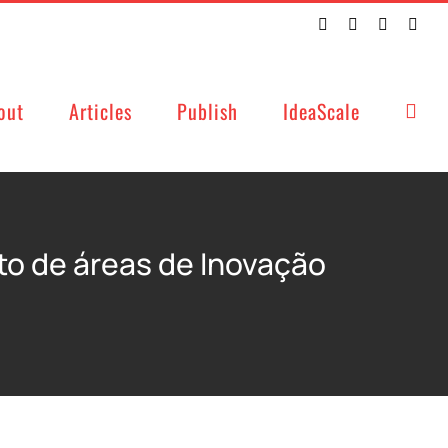
Twitter
Facebook
LinkedIn
Emai
out
Articles
Publish
IdeaScale
o de áreas de Inovação