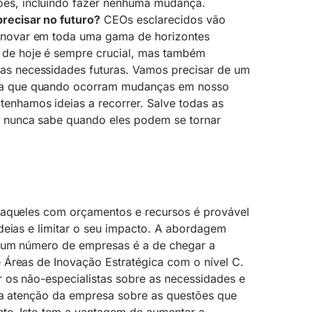
ões, incluindo fazer nenhuma mudança.
precisar no futuro?
CEOs esclarecidos vão
 inovar em toda uma gama de horizontes
s de hoje é sempre crucial, mas também
 as necessidades futuras. Vamos precisar de um
ara que quando ocorram mudanças em nosso
enhamos ideias a recorrer. Salve todas as
ê nunca sabe quando eles podem se tornar
 aqueles com orçamentos e recursos é provável
deias e limitar o seu impacto. A abordagem
 um número de empresas é a de chegar a
Áreas de Inovação Estratégica com o nível C.
r os não-especialistas sobre as necessidades e
r a atenção da empresa sobre as questões que
te. Isto tem a vantagem de aumentar a