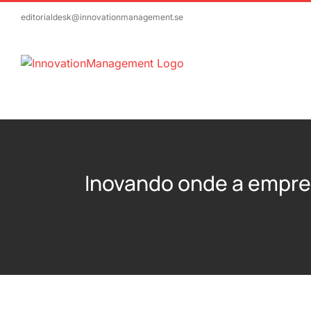
Skip
editorialdesk@innovationmanagement.se
to
content
Inovando onde a empre