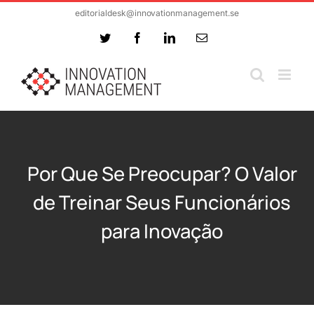
Skip
editorialdesk@innovationmanagement.se
to
Twitter
Facebook
LinkedIn
Email
content
Por Que Se Preocupar? O Valor
de Treinar Seus Funcionários
para Inovação