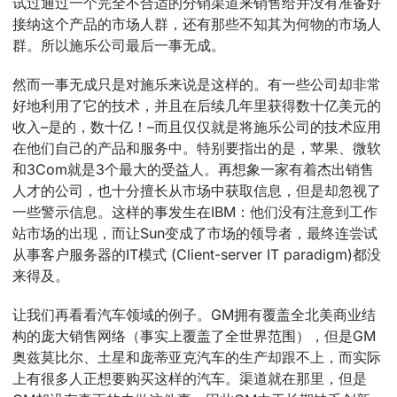
试过通过一个完全不合适的分销渠道来销售给并没有准备好
接纳这个产品的市场人群，还有那些不知其为何物的市场人
群。所以施乐公司最后一事无成。
然而一事无成只是对施乐来说是这样的。有一些公司却非常
好地利用了它的技术，并且在后续几年里获得数十亿美元的
收入–是的，数十亿！–而且仅仅就是将施乐公司的技术应用
在他们自己的产品和服务中。特别要指出的是，苹果、微软
和3Com就是3个最大的受益人。再想象一家有着杰出销售
人才的公司，也十分擅长从市场中获取信息，但是却忽视了
一些警示信息。这样的事发生在IBM：他们没有注意到工作
站市场的出现，而让Sun变成了市场的领导者，最终连尝试
从事客户服务器的IT模式 (Client-server IT paradigm)都没
来得及。
让我们再看看汽车领域的例子。GM拥有覆盖全北美商业结
构的庞大销售网络（事实上覆盖了全世界范围），但是GM
奥兹莫比尔、土星和庞蒂亚克汽车的生产却跟不上，而实际
上有很多人正想要购买这样的汽车。渠道就在那里，但是