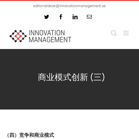
Skip
editorialdesk@innovationmanagement.se
to
Twitter
Facebook
LinkedIn
Email
content
商业模式创新 (三)
（四）竞争和商业模式