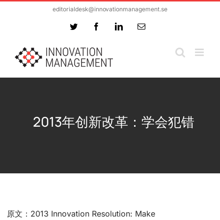
Skip
editorialdesk@innovationmanagement.se
to
Twitter
Facebook
LinkedIn
Email
content
2013年创新改革：学会犯错
原文：2013 Innovation Resolution: Make