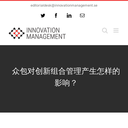
Skip
editorialdesk@innovationmanagement.se
to
Twitter
Facebook
LinkedIn
Email
content
众包对创新组合管理产生怎样的
影响？