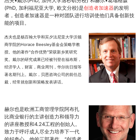
杰夫•戴尔(PhD, 加州大学洛杉矶分校) 和赫尔•葛瑞格森
(PhD, 加利福尼亚大学, 欧文分校)是
创造者加速器
的发明
者，创造者加速器是一种对团队进行培训使他们具备创新技
能的项目。
杰夫也是杨百翰大学和宾夕法尼亚大学沃顿
商学院的Horace Beesley基金会策略学教
授。他的著作“合作优势”荣获新乡奖研究
奖。戴尔的研究成果已经被刊登在福布斯，
经济学人，财富，商业周刊，华尔街日报等
著名期刊上。戴尔，贝恩咨询公司的前任总
裁，经常就创新和策略发表讲话。
赫尔也是欧洲工商管理学院阿布扎
比商业银行的主讲创造力和领导力
的讲座教授和4.24工程的创始人。
致力于呼吁成人尽全力培养下一代
的好奇心。他的三部著作，“创造者