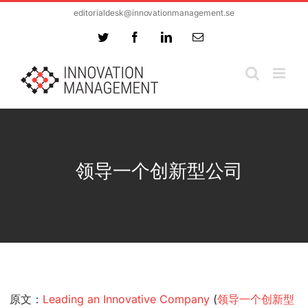
Skip
editorialdesk@innovationmanagement.se
to
Twitter
Facebook
LinkedIn
Email
content
领导一个创新型公司
原文：
Leading an Innovative Company
(
领导一个创新型